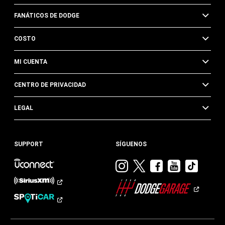
FANÁTICOS DE DODGE
COSTO
MI CUENTA
CENTRO DE PRIVACIDAD
LEGAL
SUPPORT
SÍGUENOS
Visitar
Visitar
Visitar
Visitar
Visit
Dodge
Dodge
Dodge
Dodge
Dod
en
en
en
en
en
Instagram
Twitter
Facebook
Youtub
TikTok​​​