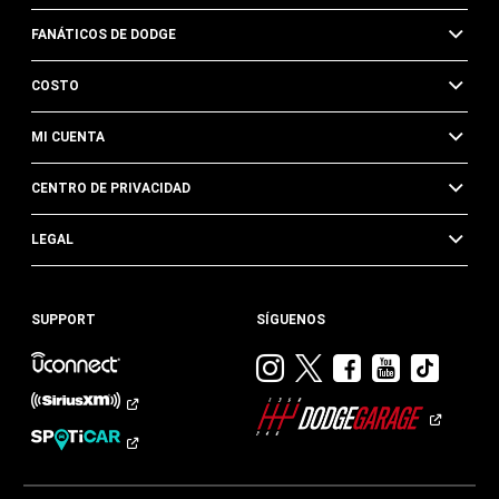
FANÁTICOS DE DODGE
COSTO
MI CUENTA
CENTRO DE PRIVACIDAD
LEGAL
SUPPORT
SÍGUENOS
Visitar
Visitar
Visitar
Visitar
Visit
Dodge
Dodge
Dodge
Dodge
Dod
en
en
en
en
en
Instagram
Twitter
Facebook
Youtub
TikTok​​​