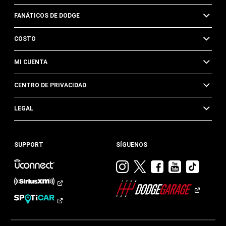
FANÁTICOS DE DODGE
COSTO
MI CUENTA
CENTRO DE PRIVACIDAD
LEGAL
SUPPORT
SÍGUENOS
Visitar
Visitar
Visitar
Visitar
Visit
Dodge
Dodge
Dodge
Dodge
Dod
en
en
en
en
en
Instagram
Twitter
Facebook
Youtub
TikTok​​​