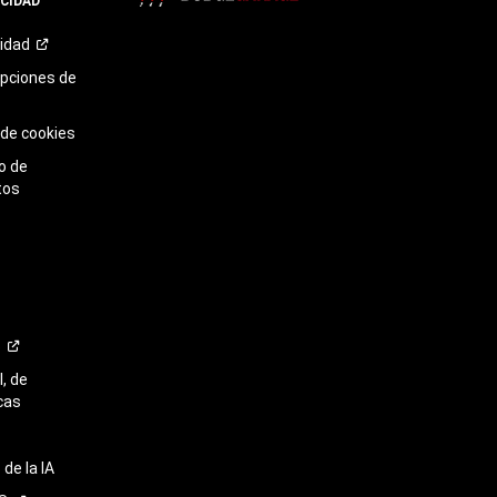
ACIDAD
TikTok​​​​​​​
cidad
opciones de
 de cookies
o de
tos
o
, de
cas
de la IA