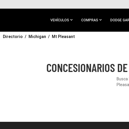
IR AL
CONTENIDO
PRINCIPAL
VEHÍCULOS
COMPRAS
DODGE GA
Directorio
IR A
Michigan
Mt Pleasant
NAVEGACIÓN
PRINCIPAL
CONCESIONARIOS DE
Busca 
Pleasa