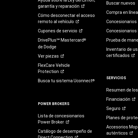
Buscar nuevos
garantía y
reparación
Compra en línea
Cómo desconectar el acceso
remoto al
vehículo
Concesionarios
Cupones de
servicio
Concesionarios
DrivePlus℠ Mastercard
Prueba de mane
®
de Dodge
Inventario de u
certificados
Ver
piezas
FlexCare Vehicle
Protection
SERVICIOS
Busca tu sistema Uconnect
®
Resumen de los 
Financiación
POWER BROKERS
Seguro
Lista de concesionarios
Planes de
prote
Power
Broker
Accesorios Mop
Catálogo de desempeño de
auténticos
Direct
Connection