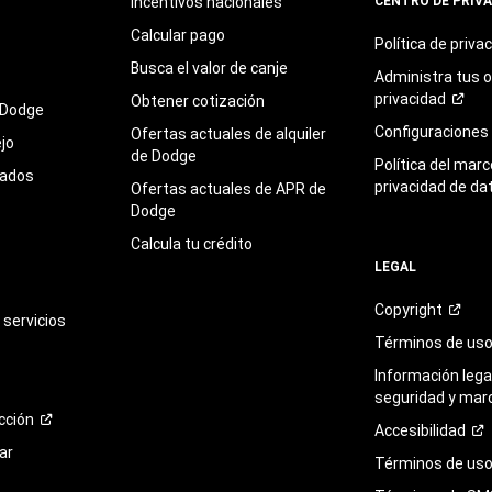
Incentivos nacionales
CENTRO DE PRIV
Calcular pago
Política de
priva
Busca el valor de canje
Administra tus 
privacidad
Obtener cotización
 Dodge
Configuraciones
Ofertas actuales de alquiler
jo
de Dodge
Política del marc
sados
privacidad de da
Ofertas actuales de APR de
Dodge
Calcula tu crédito
LEGAL
Copyright
servicios
Términos de
us
Información legal
seguridad y mar
cción
Accesibilidad
ar
Términos de uso 