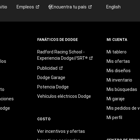
itio
Empleos
Encuentra tu
país
English
FANÁTICOS DE DODGE
MI CUENTA
Radford
Racing
School
-
Mi tablero
Experiencia
Dodge//SRT
®
los
Mis ofertas
Publicidad
Mis diseños
Dodge Garage
Mi inventario
Potencia Dodge
eto
Mis búsquedas
Vehículos eléctricos Dodge
aciones
Mi garaje
Dodge
Mis pedidos de v
Mi perfil
COSTO
Ver incentivos y ofertas