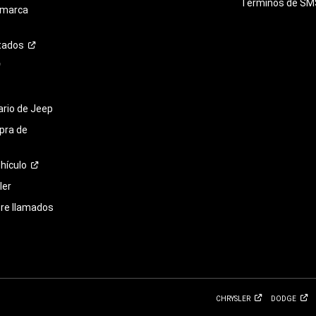
Términos de
SM
 marca
tados
tario de Jeep
pra de
hículo
ler
bre llamados
CHRYSLER
DODGE