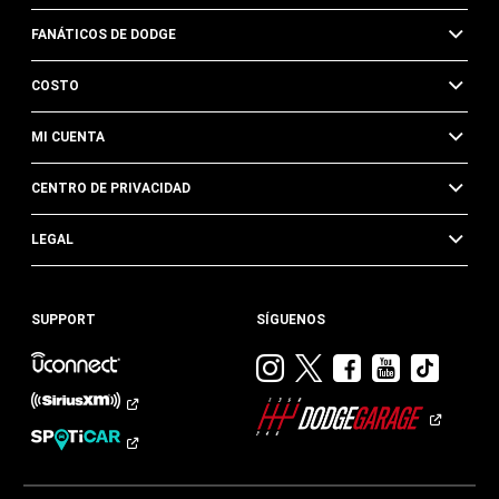
FANÁTICOS DE DODGE
COSTO
MI CUENTA
CENTRO DE PRIVACIDAD
LEGAL
SUPPORT
SÍGUENOS
Visitar
Visitar
Visitar
Visitar
Visit
Dodge
Dodge
Dodge
Dodge
Dod
en
en
en
en
en
Instagram
Twitter
Facebook
Youtub
TikTok​​​