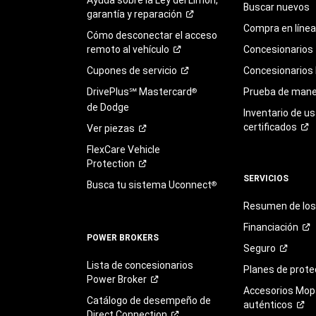
Buscar nuevos
garantía y
reparación
Compra en línea
Cómo desconectar el acceso
remoto al
vehículo
Concesionarios
Cupones de
servicio
Concesionarios
DrivePlus℠ Mastercard
Prueba de mane
®
de Dodge
Inventario de u
certificados
Ver
piezas
FlexCare Vehicle
Protection
SERVICIOS
Busca tu sistema Uconnect
®
Resumen de los 
Financiación
POWER BROKERS
Seguro
Lista de concesionarios
Planes de
prote
Power
Broker
Accesorios Mop
Catálogo de desempeño de
auténticos
Direct
Connection