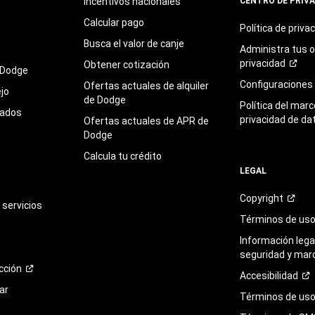
Incentivos nacionales
CENTRO DE PRIV
Calcular pago
Política de
priva
Busca el valor de canje
Administra tus 
privacidad
Obtener cotización
 Dodge
Configuraciones
Ofertas actuales de alquiler
jo
de Dodge
Política del marc
sados
privacidad de da
Ofertas actuales de APR de
Dodge
Calcula tu crédito
LEGAL
Copyright
servicios
Términos de
us
Información legal
seguridad y mar
cción
Accesibilidad
ar
Términos de uso 