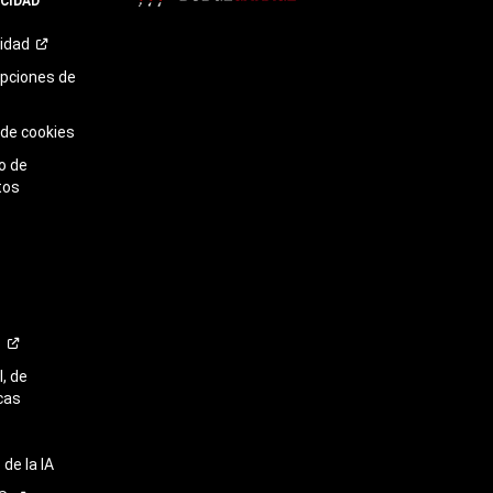
ACIDAD
TikTok​​​​​​​
cidad
opciones de
 de cookies
o de
tos
o
, de
cas
de la IA