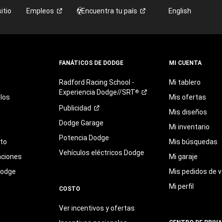
itio
Empleos
Encuentra tu
país
English
FANÁTICOS DE DODGE
MI CUENTA
Radford
Racing
School
-
Mi tablero
Experiencia
Dodge//SRT
®
los
Mis ofertas
Publicidad
Mis diseños
Dodge Garage
Mi inventario
Potencia Dodge
eto
Mis búsquedas
Vehículos eléctricos Dodge
aciones
Mi garaje
Dodge
Mis pedidos de v
Mi perfil
COSTO
Ver incentivos y ofertas