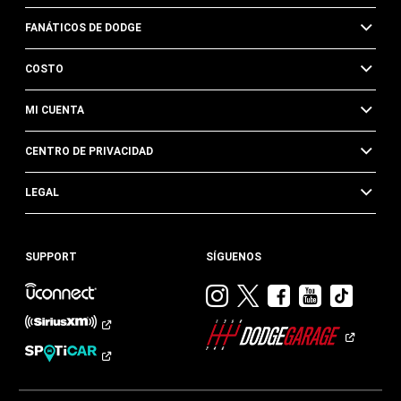
FANÁTICOS DE DODGE
COSTO
MI CUENTA
CENTRO DE PRIVACIDAD
LEGAL
SUPPORT
SÍGUENOS
Visitar
Visitar
Visitar
Visitar
Visit
Dodge
Dodge
Dodge
Dodge
Dod
en
en
en
en
en
Instagram
Twitter
Facebook
Youtub
TikTok​​​