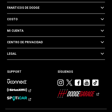
FANÁTICOS DE DODGE
COSTO
MI CUENTA
CENTRO DE PRIVACIDAD
LEGAL
SUPPORT
SÍGUENOS
Visitar
Visitar
Visitar
Visitar
Visit
Dodge
Dodge
Dodge
Dodge
Dod
en
en
en
en
en
Instagram
Twitter
Facebook
Youtub
TikTok​​​