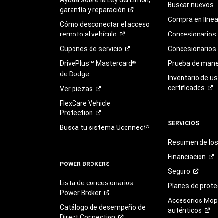
Buscar nuevos
garantía y
reparación
Compra en línea
Cómo desconectar el acceso
remoto al
vehículo
Concesionarios
Cupones de
servicio
Concesionarios
DrivePlus℠ Mastercard
Prueba de mane
®
de Dodge
Inventario de u
certificados
Ver
piezas
FlexCare Vehicle
Protection
SERVICIOS
Busca tu sistema Uconnect
®
Resumen de los 
Financiación
POWER BROKERS
Seguro
Lista de concesionarios
Planes de
prote
Power
Broker
Accesorios Mop
Catálogo de desempeño de
auténticos
Direct
Connection