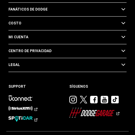
FANÁTICOS DE DODGE
COSTO
MI CUENTA
CENTRO DE PRIVACIDAD
LEGAL
SUPPORT
SÍGUENOS
Visitar
Visitar
Visitar
Visitar
Visit
Dodge
Dodge
Dodge
Dodge
Dod
en
en
en
en
en
Instagram
Twitter
Facebook
Youtub
TikTok​​​