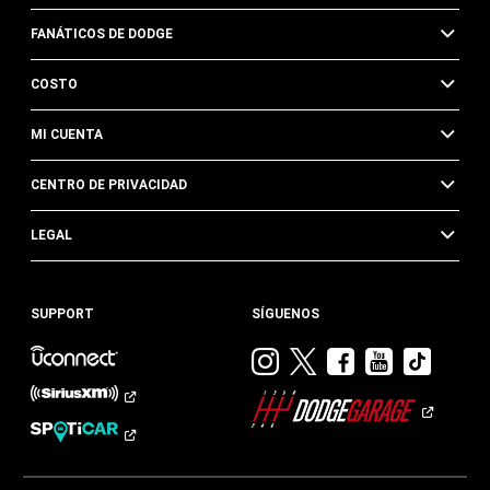
FANÁTICOS DE DODGE
COSTO
MI CUENTA
CENTRO DE PRIVACIDAD
LEGAL
SUPPORT
SÍGUENOS
Visitar
Visitar
Visitar
Visitar
Visit
Dodge
Dodge
Dodge
Dodge
Dod
en
en
en
en
en
Instagram
Twitter
Facebook
Youtub
TikTok​​​