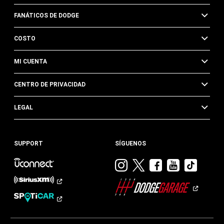
FANÁTICOS DE DODGE
COSTO
MI CUENTA
CENTRO DE PRIVACIDAD
LEGAL
SUPPORT
SÍGUENOS
Visitar
Visitar
Visitar
Visitar
Visit
Dodge
Dodge
Dodge
Dodge
Dod
en
en
en
en
en
Instagram
Twitter
Facebook
Youtub
TikTok​​​