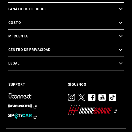
FANÁTICOS DE DODGE
COSTO
MI CUENTA
CENTRO DE PRIVACIDAD
LEGAL
SUPPORT
SÍGUENOS
Visitar
Visitar
Visitar
Visitar
Visit
Dodge
Dodge
Dodge
Dodge
Dod
en
en
en
en
en
Instagram
Twitter
Facebook
Youtub
TikTok​​​