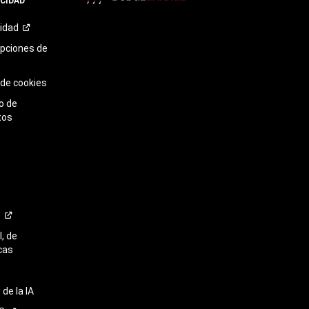
ACIDAD
TikTok​​​​​​​
cidad
opciones de
 de cookies
o de
tos
o
, de
cas
de la IA