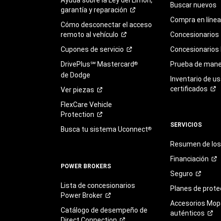
Buscar nuevos
garantía y
reparación
Compra en línea
Cómo desconectar el acceso
remoto al
vehículo
Concesionarios
Cupones de
servicio
Concesionarios
DrivePlus℠ Mastercard
Prueba de mane
®
de Dodge
Inventario de u
certificados
Ver
piezas
FlexCare Vehicle
Protection
SERVICIOS
Busca tu sistema Uconnect
®
Resumen de los 
Financiación
POWER BROKERS
Seguro
Lista de concesionarios
Planes de
prote
Power
Broker
Accesorios Mop
Catálogo de desempeño de
auténticos
Direct
Connection