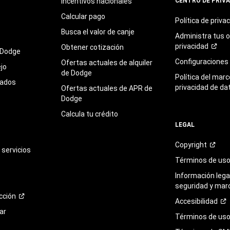
Incentivos nacionales
CENTRO DE PRIV
Calcular pago
Política de
priva
Busca el valor de canje
Administra tus 
privacidad
Obtener cotización
 Dodge
Configuraciones
Ofertas actuales de alquiler
jo
de Dodge
Política del marc
sados
privacidad de da
Ofertas actuales de APR de
Dodge
Calcula tu crédito
LEGAL
Copyright
servicios
Términos de
us
Información legal
seguridad y mar
cción
Accesibilidad
ar
Términos de uso 