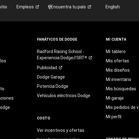
itio
Empleos
Encuentra tu
país
English
FANÁTICOS DE DODGE
MI CUENTA
Radford
Racing
School
-
Mi tablero
Experiencia
Dodge//SRT
®
los
Mis ofertas
Publicidad
Mis diseños
Dodge Garage
Mi inventario
Potencia Dodge
eto
Mis búsquedas
Vehículos eléctricos Dodge
aciones
Mi garaje
Dodge
Mis pedidos de v
Mi perfil
COSTO
Ver incentivos y ofertas