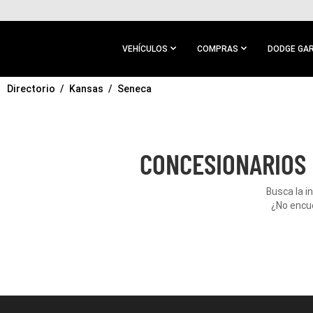
IR AL
CONTENIDO
PRINCIPAL
VEHÍCULOS
COMPRAS
DODGE GA
Directorio
IR A
Kansas
Seneca
NAVEGACIÓN
PRINCIPAL
CONCESIONARIOS 
Busca la i
¿No encue