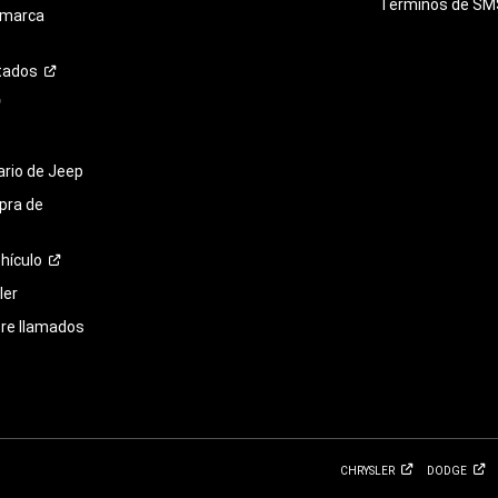
Términos de
SM
 marca
tados
tario de Jeep
pra de
hículo
ler
bre llamados
CHRYSLER
DODGE