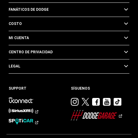
FANÁTICOS DE DODGE
COSTO
MI CUENTA
CENTRO DE PRIVACIDAD
LEGAL
SUPPORT
SÍGUENOS
Visitar
Visitar
Visitar
Visitar
Visit
Dodge
Dodge
Dodge
Dodge
Dod
en
en
en
en
en
Instagram
Twitter
Facebook
Youtub
TikTok​​​