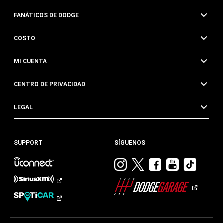
FANÁTICOS DE DODGE
COSTO
MI CUENTA
CENTRO DE PRIVACIDAD
LEGAL
SUPPORT
SÍGUENOS
Visitar
Visitar
Visitar
Visitar
Visit
Dodge
Dodge
Dodge
Dodge
Dod
en
en
en
en
en
Instagram
Twitter
Facebook
Youtub
TikTok​​​