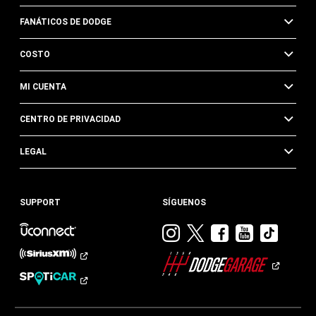
FANÁTICOS DE DODGE
COSTO
MI CUENTA
CENTRO DE PRIVACIDAD
LEGAL
SUPPORT
SÍGUENOS
Visitar
Visitar
Visitar
Visitar
Visit
Dodge
Dodge
Dodge
Dodge
Dod
en
en
en
en
en
Instagram
Twitter
Facebook
Youtub
TikTok​​​