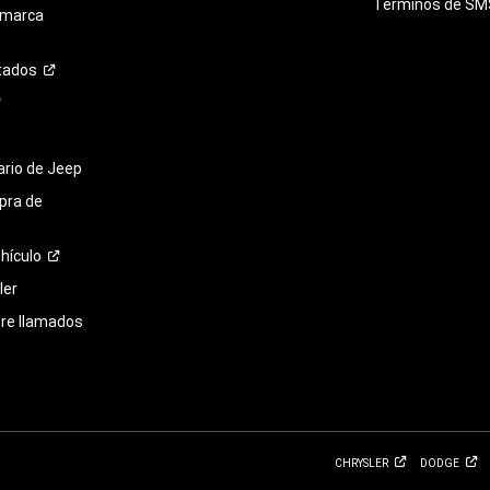
Términos de
SM
 marca
tados
tario de Jeep
pra de
hículo
ler
bre llamados
CHRYSLER
DODGE