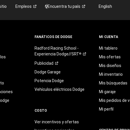
itio
Empleos
Encuentra tu
país
English
FANÁTICOS DE DODGE
MI CUENTA
Radford
Racing
School
-
Mi tablero
Experiencia
Dodge//SRT
®
los
Mis ofertas
Publicidad
Mis diseños
Dodge Garage
Mi inventario
Potencia Dodge
eto
Mis búsquedas
Vehículos eléctricos Dodge
aciones
Mi garaje
Dodge
Mis pedidos de v
Mi perfil
COSTO
Ver incentivos y ofertas