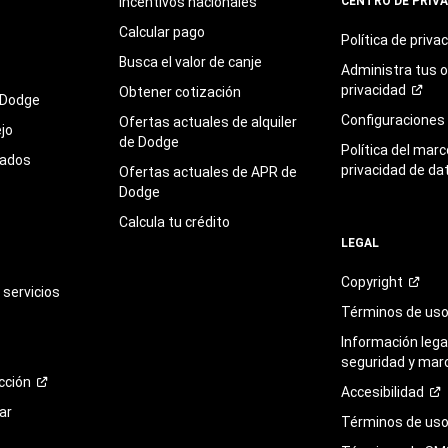
Incentivos nacionales
CENTRO DE PRIV
Calcular pago
Política de
priva
Busca el valor de canje
Administra tus 
privacidad
Obtener cotización
 Dodge
Configuraciones
Ofertas actuales de alquiler
jo
de Dodge
Política del marc
sados
privacidad de da
Ofertas actuales de APR de
Dodge
Calcula tu crédito
LEGAL
Copyright
servicios
Términos de
us
Información legal
seguridad y mar
cción
Accesibilidad
ar
Términos de uso 