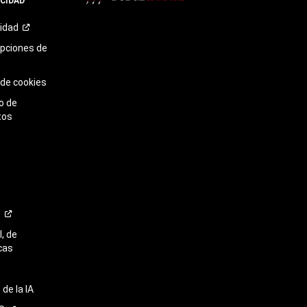
ACIDAD
TikTok​​​​​​​
cidad
opciones de
 de cookies
o de
tos
o
, de
cas
de la IA