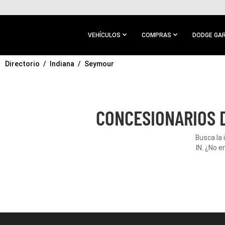
IR AL
CONTENIDO
PRINCIPAL
VEHÍCULOS
COMPRAS
DODGE GA
Directorio
IR A
Indiana
Seymour
NAVEGACIÓN
PRINCIPAL
CONCESIONARIOS D
Busca la
IN. ¿No 