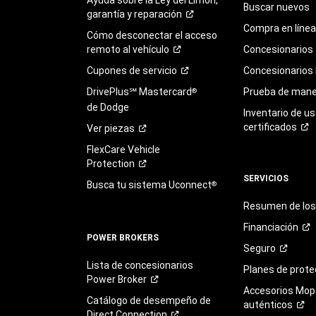
Buscar nuevos
garantía y
reparación
Compra en línea
Cómo desconectar el acceso
remoto al
vehículo
Concesionarios
Cupones de
servicio
Concesionarios
DrivePlus℠ Mastercard
Prueba de mane
®
de Dodge
Inventario de u
certificados
Ver
piezas
FlexCare Vehicle
Protection
SERVICIOS
Busca tu sistema Uconnect
®
Resumen de los 
Financiación
POWER BROKERS
Seguro
Lista de concesionarios
Planes de
prote
Power
Broker
Accesorios Mop
Catálogo de desempeño de
auténticos
Direct
Connection