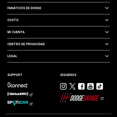
FANÁTICOS DE DODGE
COSTO
MI CUENTA
CENTRO DE PRIVACIDAD
LEGAL
SUPPORT
SÍGUENOS
Visitar
Visitar
Visitar
Visitar
Visit
Dodge
Dodge
Dodge
Dodge
Dod
en
en
en
en
en
Instagram
Twitter
Facebook
Youtub
TikTok​​​