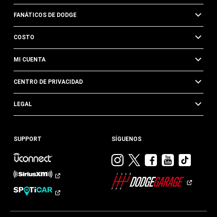
FANÁTICOS DE DODGE
COSTO
MI CUENTA
CENTRO DE PRIVACIDAD
LEGAL
SUPPORT
SÍGUENOS
Visitar
Visitar
Visitar
Visitar
Visit
Dodge
Dodge
Dodge
Dodge
Dod
en
en
en
en
en
Instagram
Twitter
Facebook
Youtub
TikTok​​​