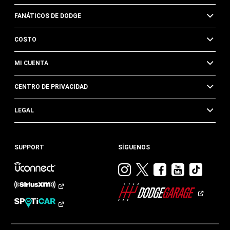
FANÁTICOS DE DODGE
COSTO
MI CUENTA
CENTRO DE PRIVACIDAD
LEGAL
SUPPORT
SÍGUENOS
Visitar
Visitar
Visitar
Visitar
Visit
Dodge
Dodge
Dodge
Dodge
Dod
en
en
en
en
en
Instagram
Twitter
Facebook
Youtub
TikTok​​​