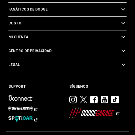
FANÁTICOS DE DODGE
COSTO
MI CUENTA
CENTRO DE PRIVACIDAD
LEGAL
SUPPORT
SÍGUENOS
Visitar
Visitar
Visitar
Visitar
Visit
Dodge
Dodge
Dodge
Dodge
Dod
en
en
en
en
en
Instagram
Twitter
Facebook
Youtub
TikTok​​​