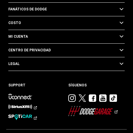
FANÁTICOS DE DODGE
COSTO
MI CUENTA
CENTRO DE PRIVACIDAD
LEGAL
SUPPORT
SÍGUENOS
Visitar
Visitar
Visitar
Visitar
Visit
Dodge
Dodge
Dodge
Dodge
Dod
en
en
en
en
en
Instagram
Twitter
Facebook
Youtub
TikTok​​​