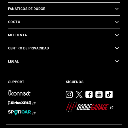
FANÁTICOS DE DODGE
COSTO
MI CUENTA
CENTRO DE PRIVACIDAD
LEGAL
SUPPORT
SÍGUENOS
Visitar
Visitar
Visitar
Visitar
Visit
Dodge
Dodge
Dodge
Dodge
Dod
en
en
en
en
en
Instagram
Twitter
Facebook
Youtub
TikTok​​​