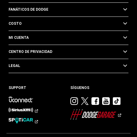
FANÁTICOS DE DODGE
COSTO
MI CUENTA
CENTRO DE PRIVACIDAD
LEGAL
SUPPORT
SÍGUENOS
Visitar
Visitar
Visitar
Visitar
Visit
Dodge
Dodge
Dodge
Dodge
Dod
en
en
en
en
en
Instagram
Twitter
Facebook
Youtub
TikTok​​​