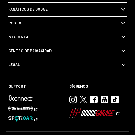
FANÁTICOS DE DODGE
COSTO
MI CUENTA
CENTRO DE PRIVACIDAD
LEGAL
SUPPORT
SÍGUENOS
Visitar
Visitar
Visitar
Visitar
Visit
Dodge
Dodge
Dodge
Dodge
Dod
en
en
en
en
en
Instagram
Twitter
Facebook
Youtub
TikTok​​​