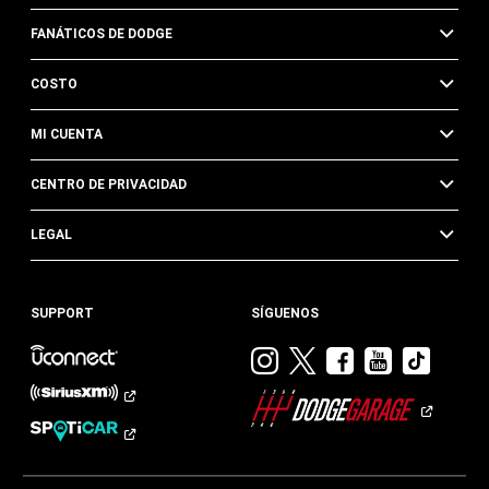
FANÁTICOS DE DODGE
COSTO
MI CUENTA
CENTRO DE PRIVACIDAD
LEGAL
SUPPORT
SÍGUENOS
Visitar
Visitar
Visitar
Visitar
Visit
Dodge
Dodge
Dodge
Dodge
Dod
en
en
en
en
en
Instagram
Twitter
Facebook
Youtub
TikTok​​​