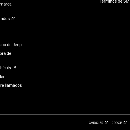
Términos de
SM
 marca
tados
tario de Jeep
pra de
hículo
ler
bre llamados
CHRYSLER
DODGE