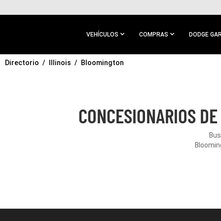
IR AL
CONTENIDO
PRINCIPAL
VEHÍCULOS
COMPRAS
DODGE GA
Directorio
IR A
Illinois
Bloomington
NAVEGACIÓN
PRINCIPAL
CONCESIONARIOS DE 
Bus
Blooming