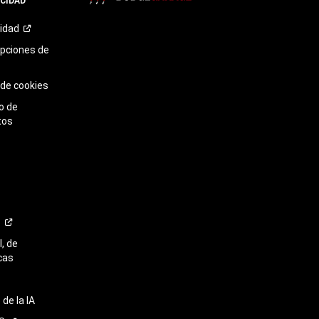
ACIDAD
TikTok​​​​​​​
cidad
opciones de
 de cookies
o de
tos
o
, de
cas
de la IA