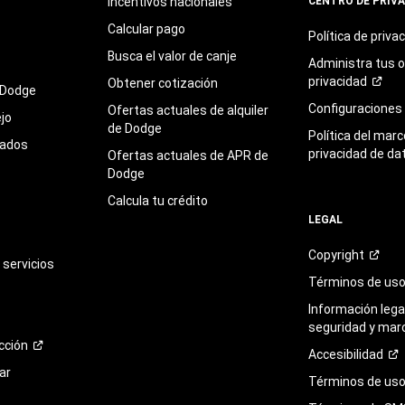
Incentivos nacionales
CENTRO DE PRIV
Calcular pago
Política de
priva
Busca el valor de canje
Administra tus 
privacidad
Obtener cotización
 Dodge
Configuraciones
Ofertas actuales de alquiler
jo
de Dodge
Política del marc
sados
privacidad de da
Ofertas actuales de APR de
Dodge
Calcula tu crédito
LEGAL
Copyright
servicios
Términos de
us
Información legal
seguridad y mar
cción
Accesibilidad
ar
Términos de uso 