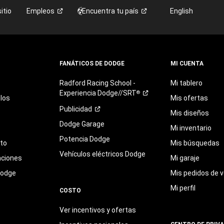
itio
Empleos
Encuentra tu
país
English
FANÁTICOS DE DODGE
MI CUENTA
Radford
Racing
School
-
Mi tablero
Experiencia
Dodge//SRT
®
los
Mis ofertas
Publicidad
Mis diseños
Dodge Garage
Mi inventario
Potencia Dodge
eto
Mis búsquedas
Vehículos eléctricos Dodge
aciones
Mi garaje
Dodge
Mis pedidos de v
Mi perfil
COSTO
Ver incentivos y ofertas