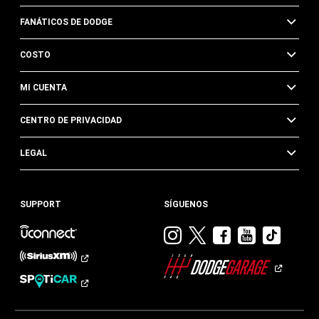
FANÁTICOS DE DODGE
COSTO
MI CUENTA
CENTRO DE PRIVACIDAD
LEGAL
SUPPORT
SÍGUENOS
Visitar
Visitar
Visitar
Visitar
Visit
Dodge
Dodge
Dodge
Dodge
Dod
en
en
en
en
en
Instagram
Twitter
Facebook
Youtub
TikTok​​​