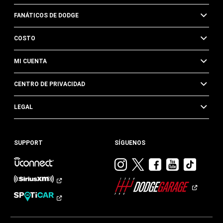
FANÁTICOS DE DODGE
COSTO
MI CUENTA
CENTRO DE PRIVACIDAD
LEGAL
SUPPORT
SÍGUENOS
Visitar
Visitar
Visitar
Visitar
Visit
Dodge
Dodge
Dodge
Dodge
Dod
en
en
en
en
en
Instagram
Twitter
Facebook
Youtub
TikTok​​​