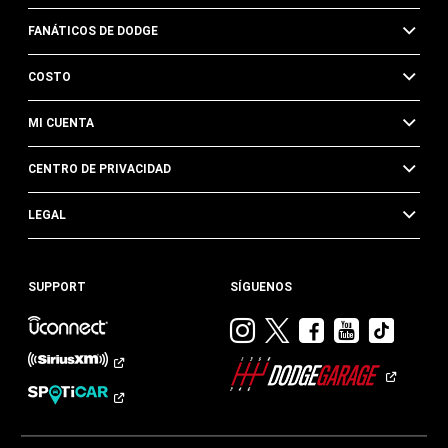
FANÁTICOS DE DODGE
COSTO
MI CUENTA
CENTRO DE PRIVACIDAD
LEGAL
SUPPORT
SÍGUENOS
Visitar
Visitar
Visitar
Visitar
Visit
Dodge
Dodge
Dodge
Dodge
Dod
en
en
en
en
en
Instagram
Twitter
Facebook
Youtub
TikTok​​​