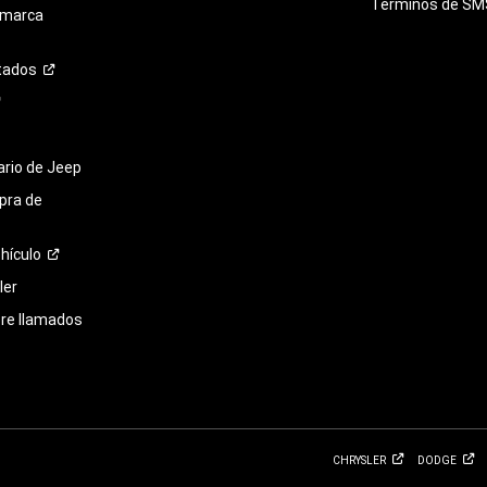
Términos de
SM
 marca
tados
tario de Jeep
pra de
hículo
ler
bre llamados
CHRYSLER
DODGE