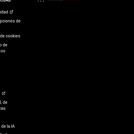
ACIDAD
TikTok​​​​​​​
cidad
opciones de
 de cookies
o de
tos
o
, de
cas
de la IA