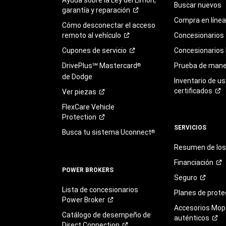
Buscar nuevos
garantía y
reparación
Compra en línea
Cómo desconectar el acceso
remoto al
vehículo
Concesionarios
Cupones de
servicio
Concesionarios
DrivePlus℠ Mastercard
Prueba de mane
®
de Dodge
Inventario de u
certificados
Ver
piezas
FlexCare Vehicle
Protection
SERVICIOS
Busca tu sistema Uconnect
®
Resumen de los 
Financiación
POWER BROKERS
Seguro
Lista de concesionarios
Planes de
prote
Power
Broker
Accesorios Mop
Catálogo de desempeño de
auténticos
Direct
Connection