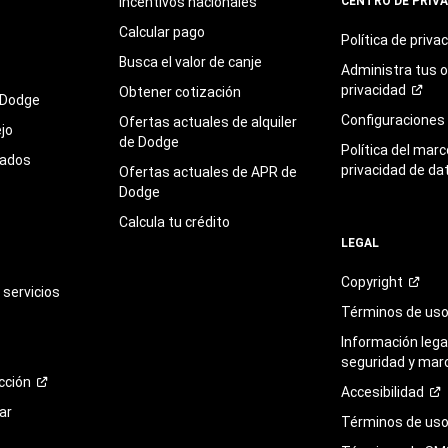
Incentivos nacionales
CENTRO DE PRIV
Calcular pago
Política de
priva
Busca el valor de canje
Administra tus 
privacidad
Obtener cotización
 Dodge
Configuraciones
Ofertas actuales de alquiler
jo
de Dodge
Política del marc
sados
privacidad de da
Ofertas actuales de APR de
Dodge
Calcula tu crédito
LEGAL
Copyright
servicios
Términos de
us
Información legal
seguridad y mar
cción
Accesibilidad
ar
Términos de uso 