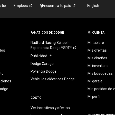
itio
Empleos
Encuentra tu
país
English
FANÁTICOS DE DODGE
MI CUENTA
Radford
Racing
School
-
Mi tablero
Experiencia
Dodge//SRT
®
los
Mis ofertas
Publicidad
Mis diseños
Dodge Garage
Mi inventario
Potencia Dodge
eto
Mis búsquedas
Vehículos eléctricos Dodge
aciones
Mi garaje
Dodge
Mis pedidos de v
Mi perfil
COSTO
Ver incentivos y ofertas