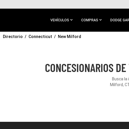
IR AL
CONTENIDO
PRINCIPAL
VEHÍCULOS
COMPRAS
DODGE GA
Directorio
IR A
Connecticut
New Milford
NAVEGACIÓN
PRINCIPAL
CONCESIONARIOS DE 
Busca la
Milford, C