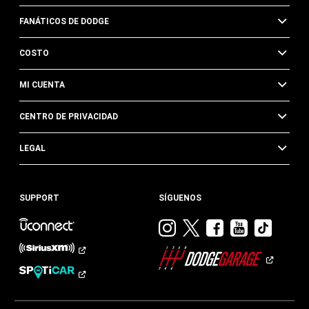
FANÁTICOS DE DODGE
COSTO
MI CUENTA
CENTRO DE PRIVACIDAD
LEGAL
SUPPORT
SÍGUENOS
Visitar
Visitar
Visitar
Visitar
Visit
Dodge
Dodge
Dodge
Dodge
Dod
en
en
en
en
en
Instagram
Twitter
Facebook
Youtub
TikTok​​​