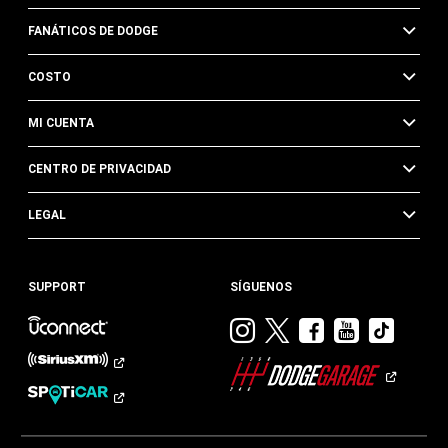
FANÁTICOS DE DODGE
COSTO
MI CUENTA
CENTRO DE PRIVACIDAD
LEGAL
SUPPORT
SÍGUENOS
Visitar
Visitar
Visitar
Visitar
Visit
Dodge
Dodge
Dodge
Dodge
Dod
en
en
en
en
en
Instagram
Twitter
Facebook
Youtub
TikTok​​​