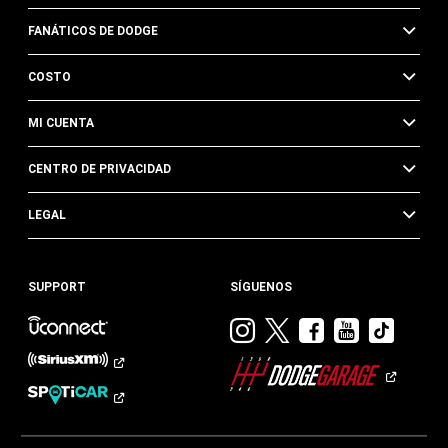
FANÁTICOS DE DODGE
COSTO
MI CUENTA
CENTRO DE PRIVACIDAD
LEGAL
SUPPORT
SÍGUENOS
Visitar
Visitar
Visitar
Visitar
Visit
Dodge
Dodge
Dodge
Dodge
Dod
en
en
en
en
en
Instagram
Twitter
Facebook
Youtub
TikTok​​​