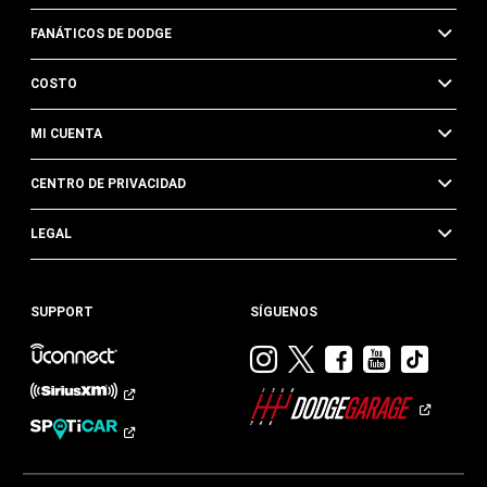
FANÁTICOS DE DODGE
COSTO
MI CUENTA
CENTRO DE PRIVACIDAD
LEGAL
SUPPORT
SÍGUENOS
Visitar
Visitar
Visitar
Visitar
Visit
Dodge
Dodge
Dodge
Dodge
Dod
en
en
en
en
en
Instagram
Twitter
Facebook
Youtub
TikTok​​​