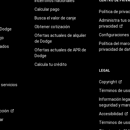
Incentivos nacionales
CENTRO DE PRIV
Calcular pago
Política de
priva
Busca el valor de canje
Administra tus 
privacidad
Obtener cotización
 Dodge
Configuraciones
Ofertas actuales de alquiler
jo
de Dodge
Política del marc
sados
privacidad de da
Ofertas actuales de APR de
Dodge
Calcula tu crédito
LEGAL
Copyright
servicios
Términos de
us
Información legal
seguridad y mar
cción
Accesibilidad
ar
Términos de uso 