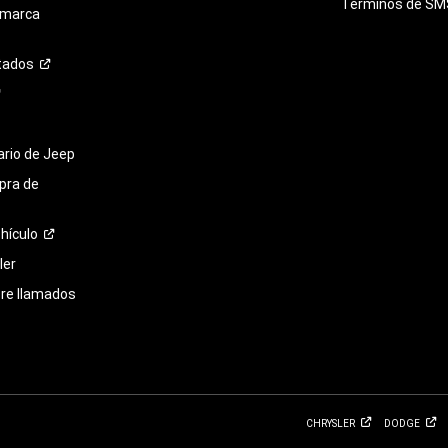
Términos de
SM
 marca
tados
tario de Jeep
pra de
hículo
ler
bre llamados
CHRYSLER
DODGE