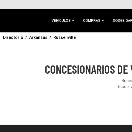
IR AL
CONTENIDO
PRINCIPAL
VEHÍCULOS
COMPRAS
DODGE GA
Directorio
IR A
Arkansas
Russellville
NAVEGACIÓN
PRINCIPAL
CONCESIONARIOS DE 
Busca
Russellv