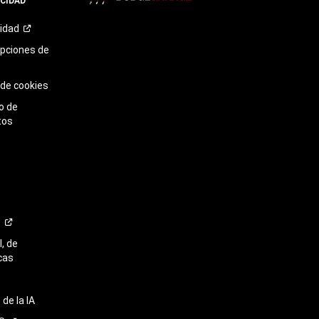
ACIDAD
TikTok​​​​​​​
cidad
opciones de
 de cookies
o de
tos
o
, de
cas
de la IA