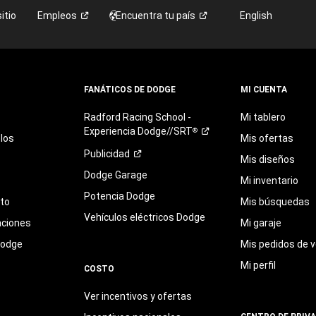
itio
Empleos
Encuentra tu
país
English
FANÁTICOS DE DODGE
MI CUENTA
Radford
Racing
School
-
Mi tablero
Experiencia
Dodge//SRT
®
los
Mis ofertas
Publicidad
Mis diseños
Dodge Garage
Mi inventario
Potencia Dodge
eto
Mis búsquedas
Vehículos eléctricos Dodge
aciones
Mi garaje
Dodge
Mis pedidos de v
Mi perfil
COSTO
Ver incentivos y ofertas