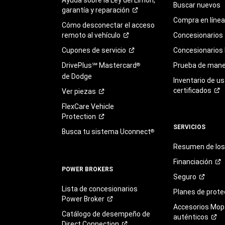
Buscar nuevos
garantía y
reparación
Compra en línea
Cómo desconectar el acceso
remoto al
vehículo
Concesionarios
Cupones de
servicio
Concesionarios
DrivePlus℠ Mastercard
Prueba de mane
®
de Dodge
Inventario de u
certificados
Ver
piezas
FlexCare Vehicle
Protection
SERVICIOS
Busca tu sistema Uconnect
®
Resumen de los 
Financiación
POWER BROKERS
Seguro
Lista de concesionarios
Planes de
prote
Power
Broker
Accesorios Mop
Catálogo de desempeño de
auténticos
Direct
Connection