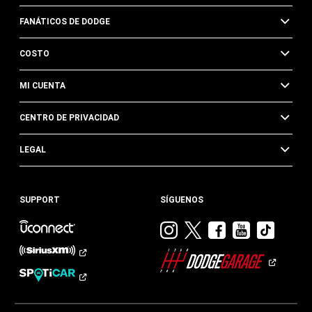
FANÁTICOS DE DODGE
COSTO
MI CUENTA
CENTRO DE PRIVACIDAD
LEGAL
SUPPORT
SÍGUENOS
Visitar
Visitar
Visitar
Visitar
Visit
Dodge
Dodge
Dodge
Dodge
Dod
en
en
en
en
en
Instagram
Twitter
Facebook
Youtub
TikTok​​​