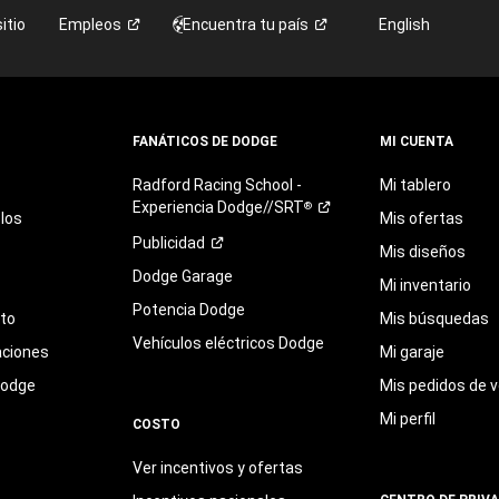
itio
Empleos
Encuentra tu
país
English
FANÁTICOS DE DODGE
MI CUENTA
Radford
Racing
School
-
Mi tablero
Experiencia
Dodge//SRT
®
los
Mis ofertas
Publicidad
Mis diseños
Dodge Garage
Mi inventario
Potencia Dodge
eto
Mis búsquedas
Vehículos eléctricos Dodge
aciones
Mi garaje
Dodge
Mis pedidos de v
Mi perfil
COSTO
Ver incentivos y ofertas