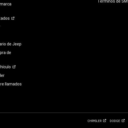
Términos de
SM
 marca
tados
tario de Jeep
pra de
hículo
ler
bre llamados
CHRYSLER
DODGE