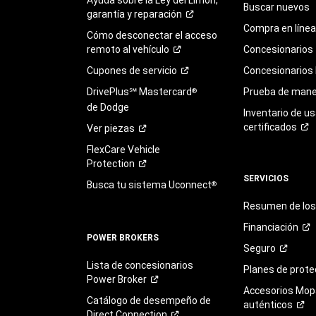
Buscar nuevos
garantía y
reparación
Compra en línea
Cómo desconectar el acceso
remoto al
vehículo
Concesionarios
Cupones de
servicio
Concesionarios
DrivePlus℠ Mastercard
Prueba de mane
®
de Dodge
Inventario de u
certificados
Ver
piezas
FlexCare Vehicle
Protection
SERVICIOS
Busca tu sistema Uconnect
®
Resumen de los 
Financiación
POWER BROKERS
Seguro
Lista de concesionarios
Planes de
prote
Power
Broker
Accesorios Mop
Catálogo de desempeño de
auténticos
Direct
Connection