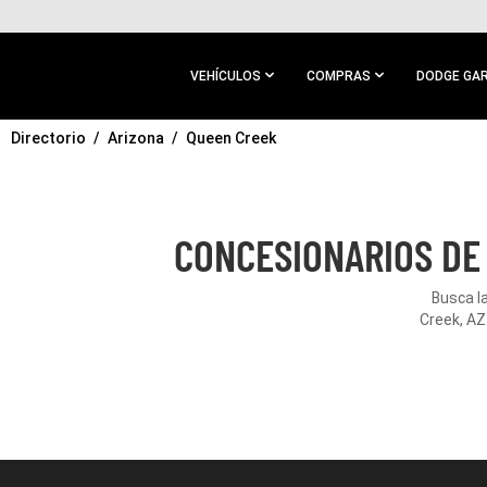
IR AL
CONTENIDO
PRINCIPAL
VEHÍCULOS
COMPRAS
DODGE GA
Directorio
IR A
Arizona
Queen Creek
NAVEGACIÓN
PRINCIPAL
CONCESIONARIOS DE 
Busca l
Creek, AZ