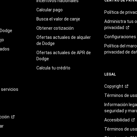
Incentivos nacionales
CENTRO DE PRIV
Calcular pago
Política de
priva
Busca el valor de canje
Administra tus 
privacidad
Obtener cotización
 Dodge
Configuraciones
Ofertas actuales de alquiler
jo
de Dodge
Política del marc
sados
privacidad de da
Ofertas actuales de APR de
Dodge
Calcula tu crédito
LEGAL
Copyright
servicios
Términos de
us
Información legal
seguridad y mar
cción
Accesibilidad
ar
Términos de uso 