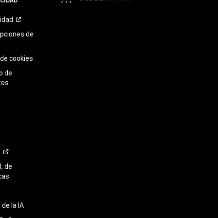
ACIDAD
TikTok​​​​​​​
cidad
opciones de
 de cookies
o de
tos
o
, de
cas
de la IA