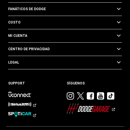
FANÁTICOS DE DODGE
COSTO
MI CUENTA
CENTRO DE PRIVACIDAD
LEGAL
SUPPORT
SÍGUENOS
Visitar
Visitar
Visitar
Visitar
Visit
Dodge
Dodge
Dodge
Dodge
Dod
en
en
en
en
en
Instagram
Twitter
Facebook
Youtub
TikTok​​​