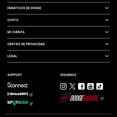
FANÁTICOS DE DODGE
COSTO
MI CUENTA
CENTRO DE PRIVACIDAD
LEGAL
SUPPORT
SÍGUENOS
Visitar
Visitar
Visitar
Visitar
Visit
Dodge
Dodge
Dodge
Dodge
Dod
en
en
en
en
en
Instagram
Twitter
Facebook
Youtub
TikTok​​​