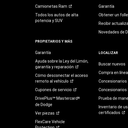
Camionetas
Ram
Garantía
Todos los autos de alta
Obtener un foll
potencia y SUV
Recibir actualiz
Novedades de 
PROPIETARIOS Y MÁS
Garantía
LOCALIZAR
Ayuda sobre la Ley del Limón,
Buscar nuevos
garantía y
reparación
Compra en línea
Cómo desconectar el acceso
remoto al
vehículo
Concesionarios
Cupones de
servicio
Concesionarios
DrivePlus℠ Mastercard
Prueba de mane
®
de Dodge
Inventario de u
certificados
Ver
piezas
FlexCare Vehicle
Protection