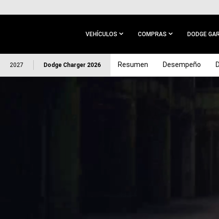
IR AL
CONTENIDO
PRINCIPAL
VEHÍCULOS
COMPRAS
DODGE GA
IR A
Resumen
Desempeño
2027
Dodge Charger 2026
NAVEGACIÓN
PRINCIPAL