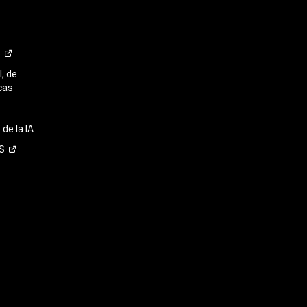
o
, de
cas
de la IA
S