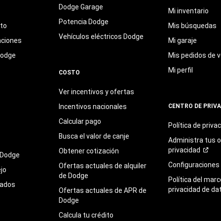
Dodge Garage
Mi inventario
Potencia Dodge
eto
Mis búsquedas
Vehículos eléctricos Dodge
aciones
Mi garaje
Dodge
Mis pedidos de v
Mi perfil
COSTO
Ver incentivos y ofertas
Incentivos nacionales
CENTRO DE PRIV
Calcular pago
Política de
priva
Busca el valor de canje
Administra tus 
privacidad
Obtener cotización
 Dodge
Configuraciones
Ofertas actuales de alquiler
jo
de Dodge
Política del marc
sados
privacidad de da
Ofertas actuales de APR de
Dodge
Calcula tu crédito