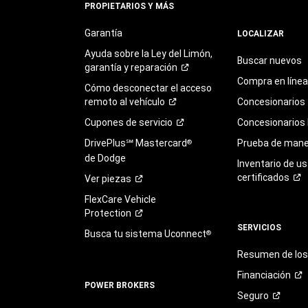
PROPIETARIOS Y MÁS
Garantía
LOCALIZAR
Ayuda sobre la Ley del Limón,
Buscar nuevos
garantía y
reparación
Compra en línea
Cómo desconectar el acceso
remoto al
vehículo
Concesionarios
Cupones de
servicio
Concesionarios
DrivePlus℠ Mastercard
Prueba de mane
®
de Dodge
Inventario de u
certificados
Ver
piezas
FlexCare Vehicle
Protection
SERVICIOS
Busca tu sistema Uconnect
®
Resumen de los 
Financiación
POWER BROKERS
Seguro