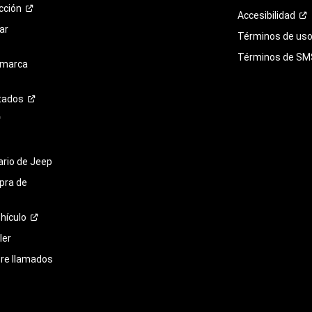
cción
Accesibilidad
ar
Términos de uso 
Términos de
SM
 marca
tados
tario de Jeep
pra de
hículo
ler
bre llamados