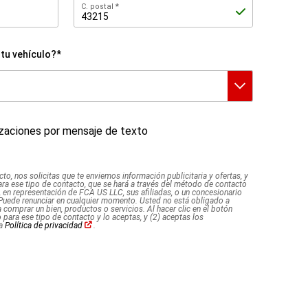
C.
C. postal
postal
tu vehículo?*
lizaciones por mensaje de texto
cto, nos solicitas que te enviemos información publicitaria y ofertas, y
ara ese tipo de contacto, que se hará a través del método de contacto
, en representación de FCA US LLC, sus afiliadas, o un concesionario
 Puede renunciar en cualquier momento. Usted no está obligado a
comprar un bien, productos o servicios. Al hacer clic en el botón
 para ese tipo de contacto y lo aceptas, y (2) aceptas los
(Abrir
la
Política de privacidad
.
en
una
ventana
nueva)