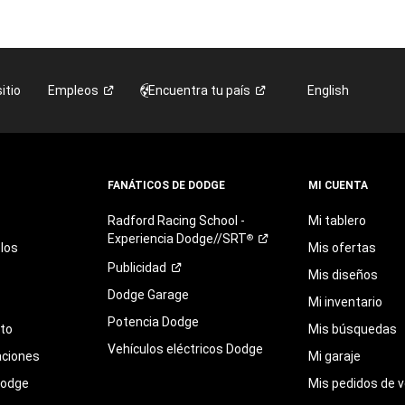
itio
Empleos
Encuentra tu
país
English
FANÁTICOS DE DODGE
MI CUENTA
Radford
Racing
School
-
Mi tablero
Experiencia
Dodge//SRT
®
los
Mis ofertas
Publicidad
Mis diseños
Dodge Garage
Mi inventario
Potencia Dodge
eto
Mis búsquedas
Vehículos eléctricos Dodge
aciones
Mi garaje
Dodge
Mis pedidos de v