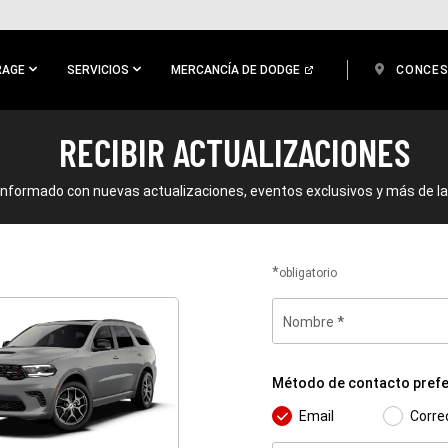
RAGE
SERVICIOS
MERCANCÍA DE DODGE
CONCES
RECIBIR ACTUALIZACIONES
nformado con nuevas actualizaciones, eventos exclusivos y más de l
obligatorio
Nombre
Método
de
Método de contacto prefe
contacto
preferido
Email
Corre