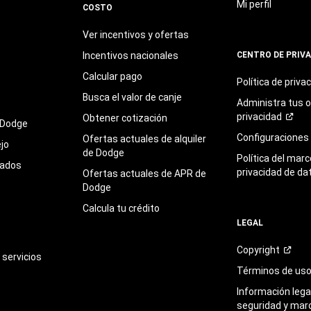
Mi perfil
COSTO
Ver incentivos y ofertas
Incentivos nacionales
CENTRO DE PRIV
Calcular pago
Política de
priva
Busca el valor de canje
Administra tus 
privacidad
Obtener cotización
 Dodge
Configuraciones
Ofertas actuales de alquiler
jo
de Dodge
Política del marc
sados
privacidad de da
Ofertas actuales de APR de
Dodge
Calcula tu crédito
LEGAL
Copyright
servicios
Términos de
us
Información legal
seguridad y mar