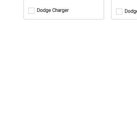
Dodge Charger
Dodg
Dodge
Charger