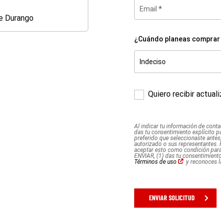
Email
e Durango
Dodge
Durango
¿Cuándo planeas comprar 
¿Cuándo
planeas
Indeciso
comprar
Indeciso
1 mes o menos
2 a 3 meses
4 a 6 meses
7 a 12 meses
1 año +
tu
vehículo?
*
Quiero recibir actua
Al indicar tu información de conta
das tu consentimiento explícito p
preferido que seleccionaste antes
autorizado o sus representantes.
aceptar esto como condición para 
ENVIAR, (1) das tu consentimiento
(Abrir
Términos de uso
y reconoces 
en
una
ventana
nueva)