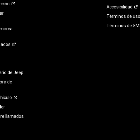
cción
Accesibilidad
ar
Términos de uso 
Términos de
SM
 marca
tados
tario de Jeep
pra de
hículo
ler
bre llamados