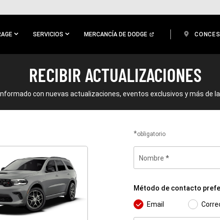
RAGE
SERVICIOS
MERCANCÍA DE DODGE
CONCES
RECIBIR ACTUALIZACIONES
nformado con nuevas actualizaciones, eventos exclusivos y más de l
obligatorio
Nombre
Método
de
Método de contacto prefe
contacto
preferido
Email
Corre