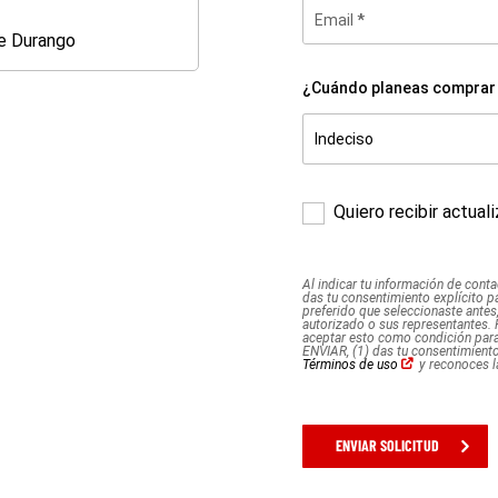
Email
e Durango
Dodge
Durango
¿Cuándo planeas comprar 
¿Cuándo
planeas
Indeciso
comprar
Indeciso
1 mes o menos
2 a 3 meses
4 a 6 meses
7 a 12 meses
1 año +
tu
vehículo?
*
Quiero recibir actua
Al indicar tu información de conta
das tu consentimiento explícito p
preferido que seleccionaste antes
autorizado o sus representantes.
aceptar esto como condición para 
ENVIAR, (1) das tu consentimiento
(Abrir
Términos de uso
y reconoces 
en
una
ventana
nueva)