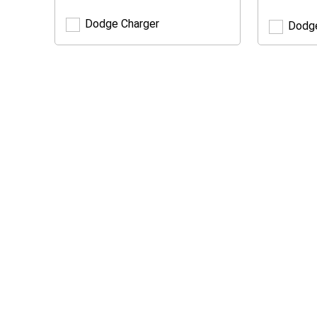
Dodge Charger
Dodg
Dodge
Charger