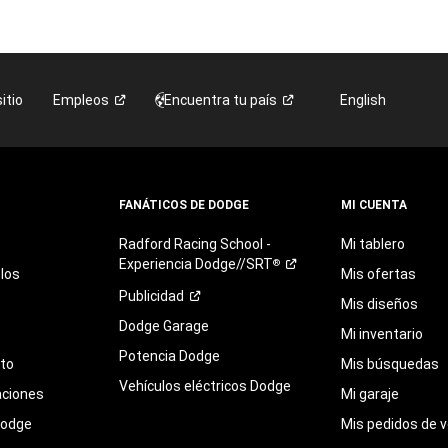
itio
Empleos
Encuentra tu
país
English
FANÁTICOS DE DODGE
MI CUENTA
Radford
Racing
School
-
Mi tablero
Experiencia
Dodge//SRT
®
los
Mis ofertas
Publicidad
Mis diseños
Dodge Garage
Mi inventario
Potencia Dodge
eto
Mis búsquedas
Vehículos eléctricos Dodge
aciones
Mi garaje
Dodge
Mis pedidos de v