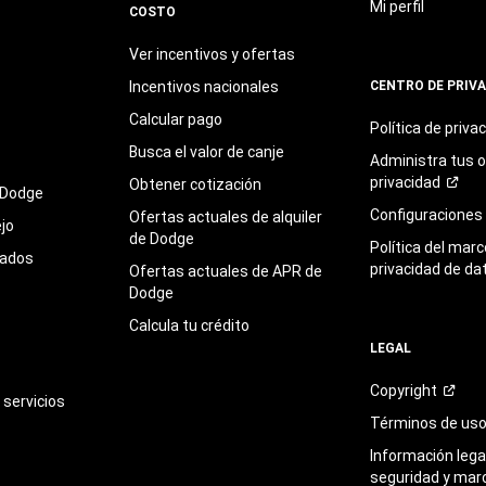
Mi perfil
COSTO
Ver incentivos y ofertas
Incentivos nacionales
CENTRO DE PRIV
Calcular pago
Política de
priva
Busca el valor de canje
Administra tus 
privacidad
Obtener cotización
 Dodge
Configuraciones
Ofertas actuales de alquiler
jo
de Dodge
Política del marc
sados
privacidad de da
Ofertas actuales de APR de
Dodge
Calcula tu crédito
LEGAL
Copyright
servicios
Términos de
us
Información legal
seguridad y mar