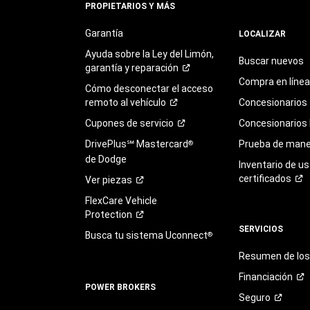
PROPIETARIOS Y MÁS
Garantía
LOCALIZAR
Ayuda sobre la Ley del Limón,
Buscar nuevos
garantía y
reparación
Compra en línea
Cómo desconectar el acceso
remoto al
vehículo
Concesionarios
Cupones de
servicio
Concesionarios
DrivePlus℠ Mastercard
Prueba de mane
®
de Dodge
Inventario de u
certificados
Ver
piezas
FlexCare Vehicle
Protection
SERVICIOS
Busca tu sistema Uconnect
®
Resumen de los 
Financiación
POWER BROKERS
Seguro