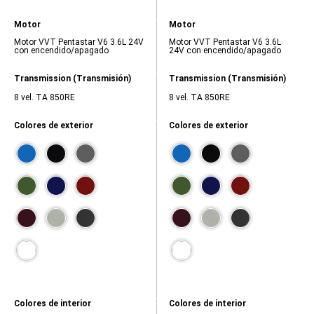
18,
17,
de
de
combustible
combustible
Atributos
Atributos
Motor
Motor
-
-
del
del
carretera
carretera
Motor VVT Pentastar V6 3.6L 24V
Motor VVT Pentastar V6 3.6L
modelo,
modelo,
(mpg),
(mpg),
con encendido/apagado
24V con encendido/apagado
Motor,
Motor,
25,
24,
Motor
Motor
VVT
VVT
Atributos
Atributos
Transmission (Transmisión)
Transmission (Transmisión)
Pentastar
Pentastar
del
del
V6
V6
modelo,
8 vel. TA 850RE
modelo,
8 vel. TA 850RE
3.6L
3.6L
Transmission
Transmission
24V
24V
(Transmisión),
(Transmisión),
con
con
Colores de exterior
Colores de exterior
8
8
encendido/apagado,
encendido/apagado,
vel.
vel.
Contiene
Contiene
TA
TA
muestras
muestras
850RE,
850RE,
de
de
colores.
colores.
Presiona
Presiona
para
para
navegar.
navegar.
Colores de interior
Colores de interior