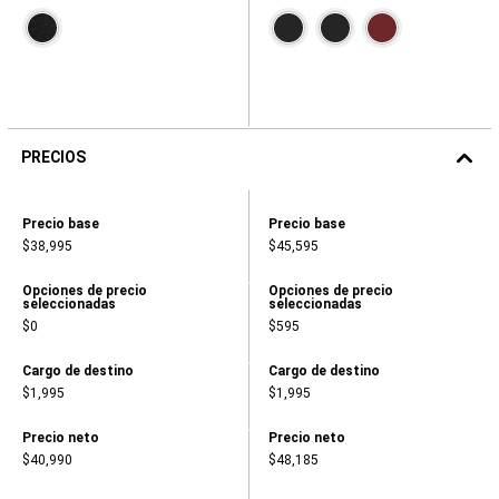
Contiene
Contiene
muestras
muestras
de
de
colores.
colores.
Presiona
Presiona
para
para
navegar.
navegar.
PRECIOS
2026
DURANGO
Precios,
Precios,
Precio base
Precio base
GT
Precio
Precio
RWD
$38,995
$45,595
base,
base,
2026
,
,
DURANGO
$38,995
$45,595
GT
Precios,
Precios,
Opciones de precio
Opciones de precio
seleccionadas
seleccionadas
PLUS
Opciones
Opciones
AWD
de
de
$0
$595
precio
precio
seleccionadas,
seleccionadas,
,
,
Precios,
Precios,
Cargo de destino
Cargo de destino
$0
$595
Cargo
Cargo
$1,995
$1,995
de
de
destino,
destino,
,
,
Precios,
Precios,
Precio neto
Precio neto
$1,995
$1,995
Precio
Precio
$40,990
$48,185
neto,
neto,
,
,