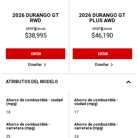
2026 DURANGO GT
2026 DURANGO GT
RWD
PLUS AWD
(
)
(
)
MSRP
1
desde
MSRP
1
desde
Divulgación
Divulgación
$38,995
$46,190
EDITAR
EDITAR
Diseñar
Diseñar
ATRIBUTOS DEL MODELO
2026
DURANGO
Atributos
Atributos
Ahorro de combustible - ciudad
Ahorro de combustible -
GT
(mpg)
ciudad (mpg)
del
del
RWD
modelo,
modelo,
2026
18
17
Ahorro
Ahorro
DURANGO
de
de
GT
combustible
combustible
PLUS
Atributos
Atributos
Ahorro de combustible -
Ahorro de combustible -
-
-
AWD
carretera (mpg)
carretera (mpg)
del
del
ciudad
ciudad
modelo,
modelo,
(mpg),
(mpg),
25
24
Ahorro
Ahorro