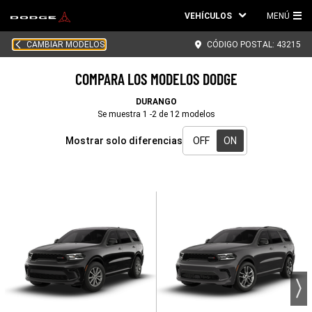
VEHÍCULOS
MENÚ
ME
CAMBIAR MODELOS
CÓDIGO POSTAL:
43215
PRI
COMPARA LOS MODELOS DODGE​​​​​​
DURANGO
Se muestra
1
-
2
de
12
modelos
Mostrar solo diferencias
OFF
ON
Mostrar
solo
diferencias
-
ON
active