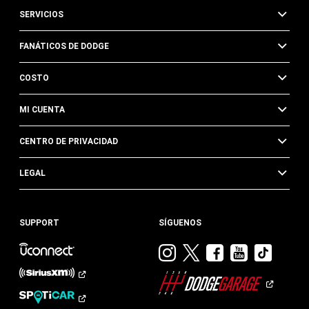
SERVICIOS
FANÁTICOS DE DODGE
COSTO
MI CUENTA
CENTRO DE PRIVACIDAD
LEGAL
SUPPORT
SÍGUENOS
Visitar
Visitar
Visitar
Visitar
Visit
Dodge
Dodge
Dodge
Dodge
Dod
en
en
en
en
en
Instagram
Twitter
Facebook
Youtub
TikTok​​​