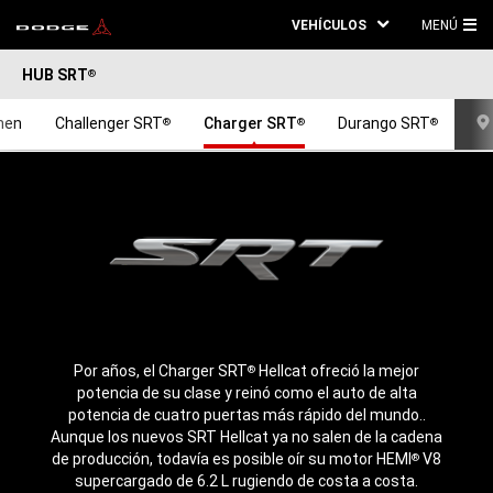
VEHÍCULOS
MENÚ
ME
HUB SRT
®
PRI
men
Challenger SRT
Charger SRT
Durango SRT
®
®
®
Por años, el Charger SRT
Hellcat ofreció la mejor
®
potencia de su clase
y reinó como el auto de alta
potencia de cuatro puertas más rápido del mundo.
.
Aunque los nuevos SRT Hellcat ya no salen de la cadena
de producción, todavía es posible oír su motor HEMI
V8
®
supercargado de 6.2 L rugiendo de costa a costa
.