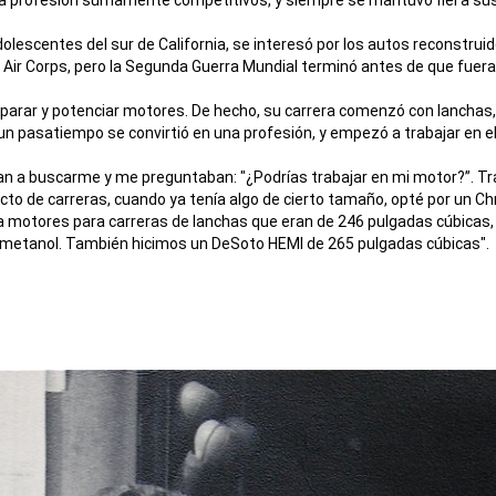
dolescentes del sur de California, se interesó por los autos reconstrui
Air Corps, pero la Segunda Guerra Mundial terminó antes de que fuera 
arar y potenciar motores. De hecho, su carrera comenzó con lanchas,
un pasatiempo se convirtió en una profesión, y empezó a trabajar en el
n a buscarme y me preguntaban: "¿Podrías trabajar en mi motor?”. Tra
yecto de carreras, cuando ya tenía algo de cierto tamaño, opté por un 
ía motores para carreras de lanchas que eran de 246 pulgadas cúbicas
 metanol. También hicimos un DeSoto HEMI de 265 pulgadas cúbicas".