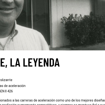
E, LA LEYENDA
slizante
as de aceleración
EN II 426
icionados a las carreras de aceleración como uno de los mejores dise
una profesión sumamente competitivos, y siempre se mantuvo fiel a su