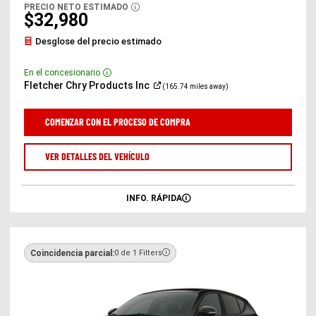
una
PRECIO NETO ESTIMADO
DISCLOSURE
ventana
$32,980
nueva)
Desglose del precio estimado
En el concesionario
Disclosure
(Abrir
Fletcher Chry Products
Inc
(165.74 miles away)
en
una
ventana
COMENZAR CON EL PROCESO DE COMPRA
nueva)
VER DETALLES DEL VEHÍCULO
INFO. RÁPIDA
Coincidencia parcial:
0 de 1 Filters