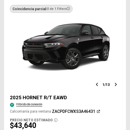
Coincidencia parcial:
0 de 1 Filters
1
/
13
Diapositiv
Diap
anterior
sigu
2025 HORNET R/T EAWD
Híbrido de conexión
(Abrir
ZACPDFCWXS3A46431
Calcomanía para ventana
:
en
una
PRECIO NETO ESTIMADO
DISCLOSURE
ventana
$43,640
nueva)