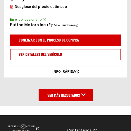
Desglose del precio estimado
En el concesionario
Disclosure
(Abrir
Button Motors
Inc
(167.43 miles away)
en
una
ventana
COMENZAR CON EL PROCESO DE COMPRA
nueva)
VER DETALLES DEL VEHÍCULO
INFO. RÁPIDA
VER MÁS RESULTADOS
Contáctanos