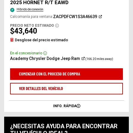
2025 HORNET R/T EAWD
Híbrido de conexión
(Abrir
ZACPDFCW1S3A46639
Calcomanía para ventana
:
en
una
PRECIO NETO ESTIMADO
DISCLOSURE
ventana
$43,640
nueva)
Desglose del precio estimado
En el concesionario
Disclosure
(Abrir
Academy Chrysler Dodge Jeep
Ram
(166.20 miles away)
en
una
ventana
COMENZAR CON EL PROCESO DE COMPRA
nueva)
VER DETALLES DEL VEHÍCULO
INFO. RÁPIDA
¿NECESITAS AYUDA PARA ENCONTRAR