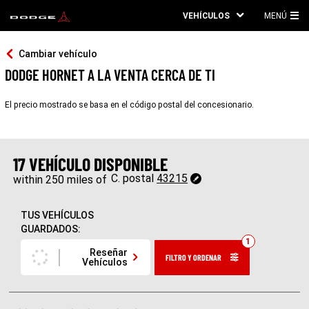
VEHÍCULOS
MENÚ
ME
PRI
Cambiar vehículo
DODGE HORNET A LA VENTA CERCA DE TI
El precio mostrado se basa en el código postal del concesionario.
17 VEHÍCULO DISPONIBLE
C. postal
43215
within 250 miles of
TUS VEHÍCULOS
GUARDADOS
:
1
Reseñar
FILTRO
Y ORDENAR
Vehículos