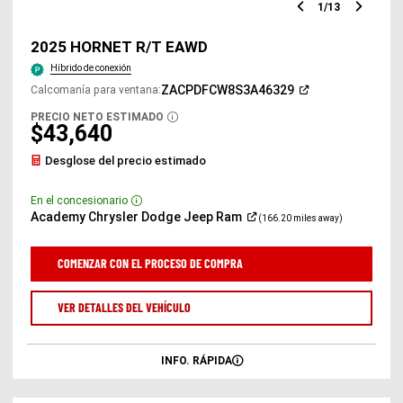
1
/
13
Diapositiv
Diap
anterior
sigu
2025 HORNET R/T EAWD
Híbrido de conexión
(Abrir
ZACPDFCW8S3A46329
Calcomanía para ventana
:
en
una
PRECIO NETO ESTIMADO
DISCLOSURE
ventana
$43,640
nueva)
Desglose del precio estimado
En el concesionario
Disclosure
(Abrir
Academy Chrysler Dodge Jeep
Ram
(166.20 miles away)
en
una
ventana
COMENZAR CON EL PROCESO DE COMPRA
nueva)
VER DETALLES DEL VEHÍCULO
INFO. RÁPIDA