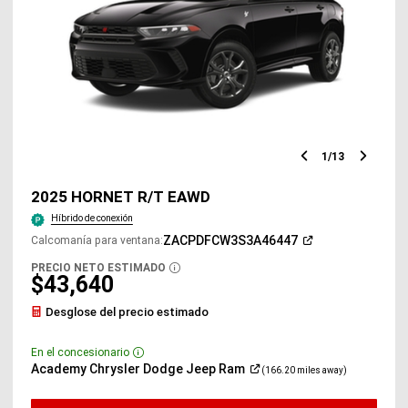
1
/
13
Diapositiv
Diap
anterior
sigu
2025 HORNET R/T EAWD
Híbrido de conexión
(Abrir
ZACPDFCW3S3A46447
Calcomanía para ventana
:
en
una
PRECIO NETO ESTIMADO
DISCLOSURE
ventana
$43,640
nueva)
Desglose del precio estimado
En el concesionario
Disclosure
(Abrir
Academy Chrysler Dodge Jeep
Ram
(166.20 miles away)
en
una
ventana