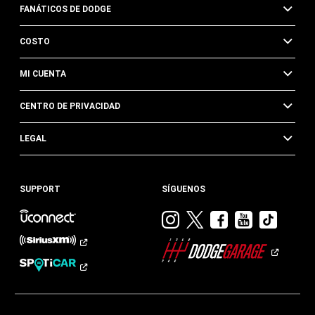
FANÁTICOS DE DODGE
COSTO
MI CUENTA
CENTRO DE PRIVACIDAD
LEGAL
SUPPORT
SÍGUENOS
Visitar
Visitar
Visitar
Visitar
Visit
Dodge
Dodge
Dodge
Dodge
Dod
en
en
en
en
en
Instagram
Twitter
Facebook
Youtub
TikTok​​​