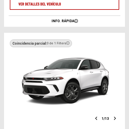
VER DETALLES DEL VEHÍCULO
INFO. RÁPIDA
Coincidencia parcial:
0 de 1 Filters
1
/
13
Diapositiv
Diap
anterior
sigu