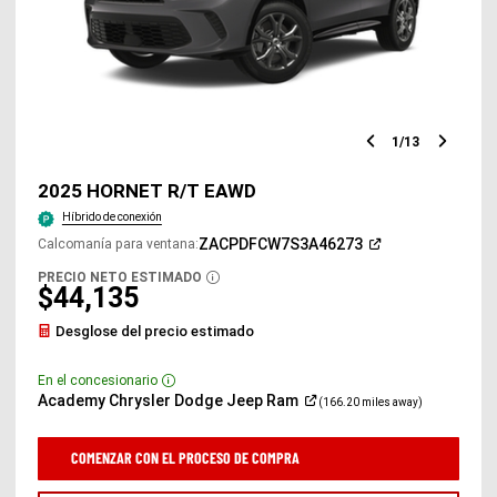
1
/
13
Diapositiv
Diap
anterior
sigu
2025 HORNET R/T EAWD
Híbrido de conexión
(Abrir
ZACPDFCW7S3A46273
Calcomanía para ventana
:
en
una
PRECIO NETO ESTIMADO
DISCLOSURE
ventana
$44,135
nueva)
Desglose del precio estimado
En el concesionario
Disclosure
(Abrir
Academy Chrysler Dodge Jeep
Ram
(166.20 miles away)
en
una
ventana
COMENZAR CON EL PROCESO DE COMPRA
nueva)