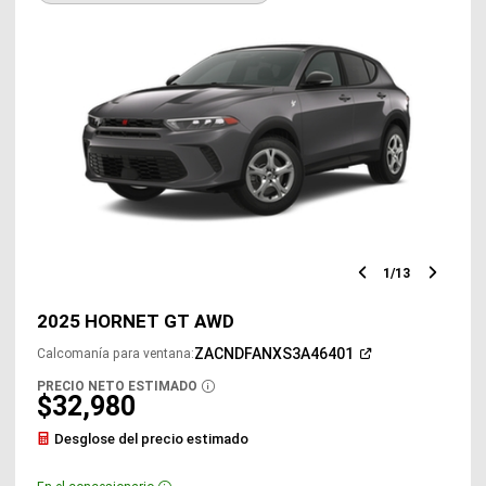
1
/
13
Diapositiv
Diap
anterior
sigu
2025 HORNET GT AWD
(Abrir
ZACNDFANXS3A46401
Calcomanía para ventana
:
en
una
PRECIO NETO ESTIMADO
DISCLOSURE
ventana
$32,980
nueva)
Desglose del precio estimado