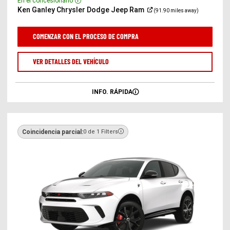
En el concesionario
Disclosure
(Abrir
Ken Ganley Chrysler Dodge Jeep
Ram
(91.90 miles away)
en
una
ventana
COMENZAR CON EL PROCESO DE COMPRA
nueva)
VER DETALLES DEL VEHÍCULO
INFO. RÁPIDA
Coincidencia parcial:
0 de 1 Filters