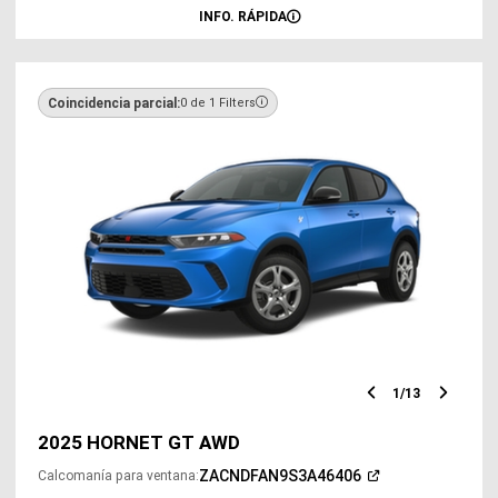
INFO. RÁPIDA
Coincidencia parcial:
0 de 1 Filters
1
/
13
Diapositiv
Diap
anterior
sigu
2025 HORNET GT AWD
(Abrir
ZACNDFAN9S3A46406
Calcomanía para ventana
:
en