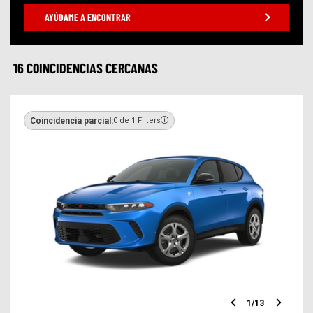
AYÚDAME A ENCONTRAR
16 COINCIDENCIAS CERCANAS
Coincidencia parcial:
0 de 1 Filters
1
/
13
Diapositiv
Diap