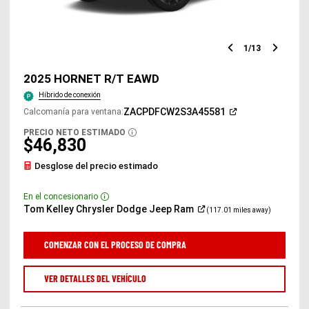
1
/
13
Diapositiv
Diap
anterior
sigu
2025 HORNET R/T EAWD
Híbrido de conexión
(Abrir
ZACPDFCW2S3A45581
Calcomanía para ventana
:
en
una
PRECIO NETO ESTIMADO
DISCLOSURE
ventana
$46,830
nueva)
Desglose del precio estimado
En el concesionario
Disclosure
(Abrir
Tom Kelley Chrysler Dodge Jeep
Ram
(117.01 miles away)
en
una
ventana
COMENZAR CON EL PROCESO DE COMPRA
nueva)
VER DETALLES DEL VEHÍCULO