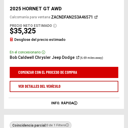
anterior
sigu
2025 HORNET GT AWD
(Abrir
ZACNDFAN2S3A46571
Calcomanía para ventana
:
en
una
PRECIO NETO ESTIMADO
DISCLOSURE
ventana
$35,325
nueva)
Desglose del precio estimado
En el concesionario
Disclosure
(Abrir
Bob Caldwell Chrysler Jeep
Dodge
(6.69 miles away)
en
una
ventana
COMENZAR CON EL PROCESO DE COMPRA
nueva)
VER DETALLES DEL VEHÍCULO
INFO. RÁPIDA
Coincidencia parcial:
0 de 1 Filters