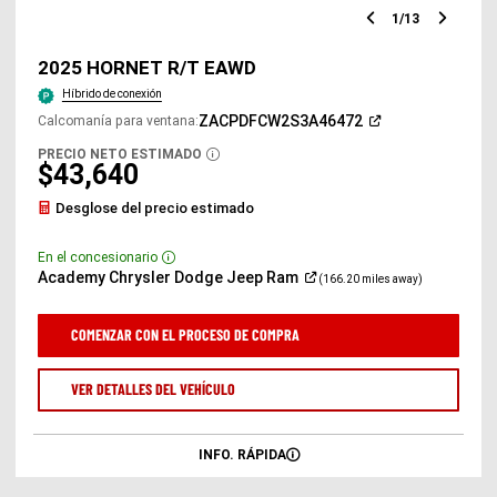
1
/
13
Diapositiv
Diap
anterior
sigu
2025 HORNET R/T EAWD
Híbrido de conexión
(Abrir
ZACPDFCW2S3A46472
Calcomanía para ventana
:
en
una
PRECIO NETO ESTIMADO
DISCLOSURE
ventana
$43,640
nueva)
Desglose del precio estimado
En el concesionario
Disclosure
(Abrir
Academy Chrysler Dodge Jeep
Ram
(166.20 miles away)
en
una
ventana
COMENZAR CON EL PROCESO DE COMPRA
nueva)
VER DETALLES DEL VEHÍCULO
INFO. RÁPIDA