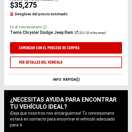
DISCLOSURE
ventana
$35,275
nueva)
Desglose del precio estimado
En el concesionario
Disclosure
(Abrir
Twins Chrysler Dodge Jeep
Ram
(232.02 miles away)
en
una
ventana
COMENZAR CON EL PROCESO DE COMPRA
nueva)
VER DETALLES DEL VEHÍCULO
INFO. RÁPIDA
¿NECESITAS AYUDA PARA ENCONTRAR
TU VEHÍCULO IDEAL?
¡Deja que nosotros nos encarguemos! Tu concesionario
estará en contacto para encontrar el vehículo adecuado
para ti.