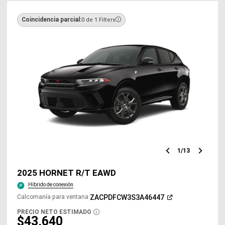
Coincidencia parcial:
0 de 1 Filters
1
/
13
Diapositiv
Diap
anterior
sigu
2025 HORNET R/T EAWD
Híbrido de conexión
(Abrir
ZACPDFCW3S3A46447
Calcomanía para ventana
:
en
una
PRECIO NETO ESTIMADO
DISCLOSURE
ventana
$43,640
nueva)