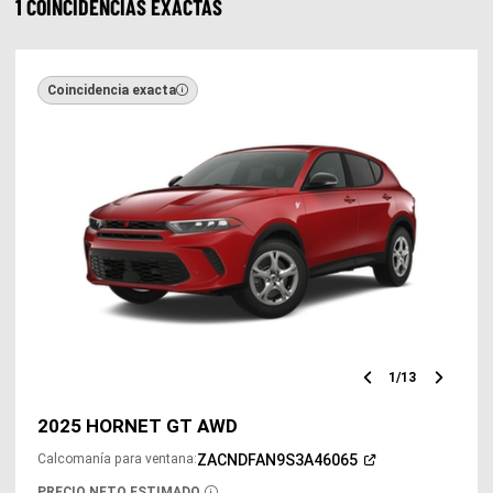
1 COINCIDENCIAS EXACTAS
Coincidencia exacta
1
/
13
Diapositiv
Diap
anterior
sigu
2025 HORNET GT AWD
(Abrir
ZACNDFAN9S3A46065
Calcomanía para ventana
:
en
una
PRECIO NETO ESTIMADO