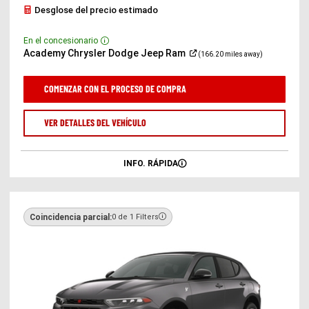
Desglose del precio estimado
En el concesionario
Disclosure
(Abrir
Academy Chrysler Dodge Jeep
Ram
(166.20 miles away)
en
una
ventana
COMENZAR CON EL PROCESO DE COMPRA
nueva)
VER DETALLES DEL VEHÍCULO
INFO. RÁPIDA
Coincidencia parcial:
0 de 1 Filters