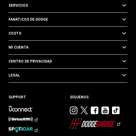
SERVICIOS
FANÁTICOS DE DODGE
COSTO
MI CUENTA
CENTRO DE PRIVACIDAD
LEGAL
SUPPORT
SÍGUENOS
Visitar
Visitar
Visitar
Visitar
Visit
Dodge
Dodge
Dodge
Dodge
Dod
en
en
en
en
en
Instagram
Twitter
Facebook
Youtub
TikTok​​​