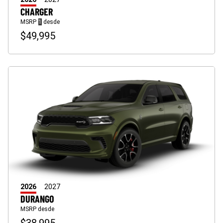
CHARGER
(
)
MSRP
1
desde
Divulgación
$49,995
2026
2027
DURANGO
MSRP desde