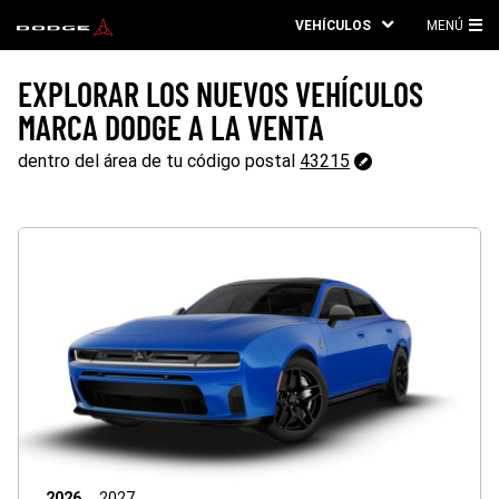
VEHÍCULOS
MENÚ
ME
PRI
EXPLORAR LOS NUEVOS VEHÍCULOS
MARCA DODGE A LA VENTA
43215
dentro del área de tu código postal
43215
Cambiar
código
postal
2026
2027