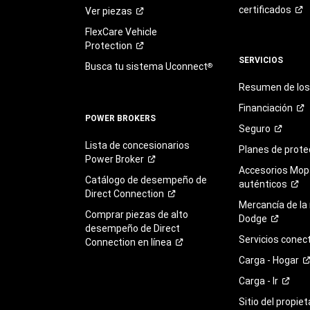
certificados
Ver
piezas
FlexCare Vehicle
Protection
SERVICIOS
Busca tu sistema Uconnect
®
Resumen de los 
Financiación
POWER BROKERS
Seguro
Lista de concesionarios
Planes de
prote
Power
Broker
Accesorios Mop
Catálogo de desempeño de
auténticos
Direct
Connection
Mercancía de la
Comprar piezas de alto
Dodge
desempeño de Direct
Servicios
conec
Connection en
línea
Carga -
Hogar
Carga -
Ir
Sitio del propie