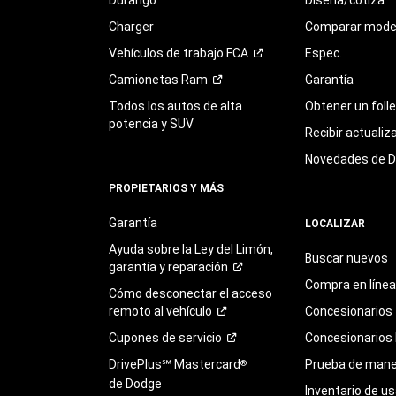
Charger
Comparar mode
Vehículos de trabajo
FCA
Espec.
Camionetas
Ram
Garantía
Todos los autos de alta
Obtener un foll
potencia y SUV
Recibir actualiz
Novedades de 
PROPIETARIOS Y MÁS
Garantía
LOCALIZAR
Ayuda sobre la Ley del Limón,
Buscar nuevos
garantía y
reparación
Compra en línea
Cómo desconectar el acceso
remoto al
vehículo
Concesionarios
Cupones de
servicio
Concesionarios
DrivePlus℠ Mastercard
Prueba de mane
®
de Dodge
Inventario de u