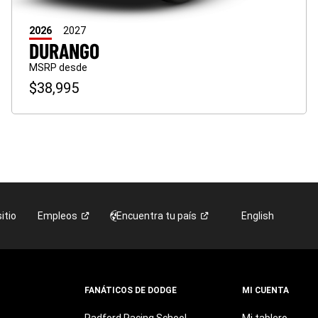
2026
2027
DURANGO
MSRP desde
$38,995
itio
Empleos
Encuentra tu
país
English
FANÁTICOS DE DODGE
MI CUENTA
Radford
Racing
School
-
Mi tablero