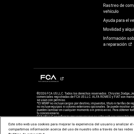
Rastreo de com
vehículo
Ayuda para el
ve
Movilidad y alqui
Información so
a
reparación
©2026 FCA US LLC. Todos los derechos reservados. Chrysler, Dodge, J
comerciales registradas de FCA US LLC. ALFA ROMEO y FIAT son marcas
se usan con permiso.
*El MSRP no incluye cargos por destino, impuestos, título ni tarifas de regi
no incluye equipos ni colores exteriores opcionales. Se puede mostrar un
pueden cambiar en cualquier momento sin previo aviso. Para obtener todo
tu concesionario.
FCA US LLC se esfuerza por asegurar que su sitio web sea accesible par
problemas para acceder al contenido en Dodge.com, llame al 800-4ADodge
sobre un problema. El acceso a
https://fcagroup.my.site.com/Dodge/s/
e
Este sitio web usa cookies para mejorar la experiencia del usuario y analizar e
términos de uso de FCA US LLC.
compartimos información acerca del uso de nuestro sitio a través de las redes s