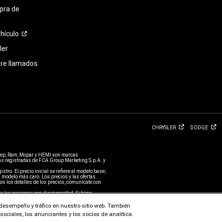
pra de
hículo
ler
bre llamados
CHRYSLER
DODGE
eep, Ram, Mopar y HEMI son marcas
 registradas de FCA Group Marketing S.p.A. y
stro. El precio inicial se refiere al modelo base;
 modelo más caro. Los precios y las ofertas
s los detalles de los precios, comunícate con
a las personas con discapacidad. Si tiene
 para obtener asistencia adicional o informar
stá sujeto a la política de privacidad y los
l desempeño y tráfico en nuestro sitio web. También
ociales, los anunciantes y los socios de analítica.