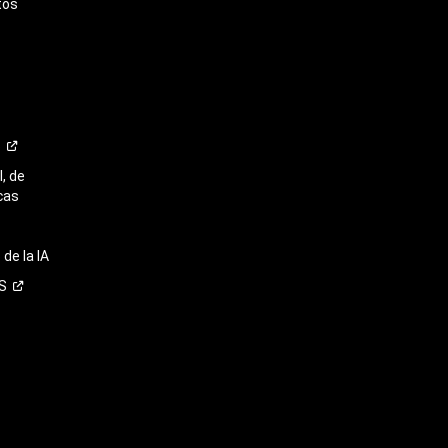
tos
o
, de
cas
de la IA
S