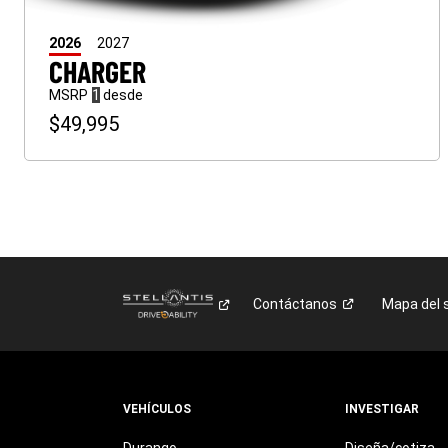
2026
2027
CHARGER
(
)
MSRP
1
desde
Divulgación
$49,995
Contáctanos
Mapa del s
VEHÍCULOS
INVESTIGAR
Durango
Diseña/cotiza