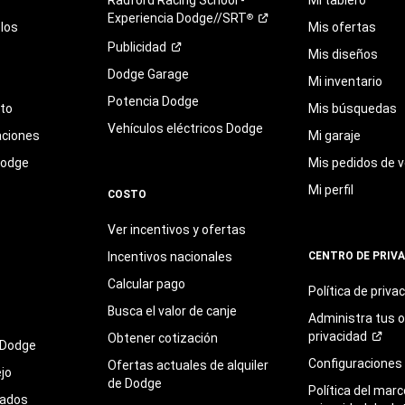
Experiencia
Dodge//SRT
®
los
Mis ofertas
Publicidad
Mis diseños
Dodge Garage
Mi inventario
Potencia Dodge
eto
Mis búsquedas
Vehículos eléctricos Dodge
aciones
Mi garaje
Dodge
Mis pedidos de v
Mi perfil
COSTO
Ver incentivos y ofertas
Incentivos nacionales
CENTRO DE PRIV
Calcular pago
Política de
priva
Busca el valor de canje
Administra tus 
privacidad
Obtener cotización
 Dodge
Configuraciones
Ofertas actuales de alquiler
jo
de Dodge
Política del marc
sados