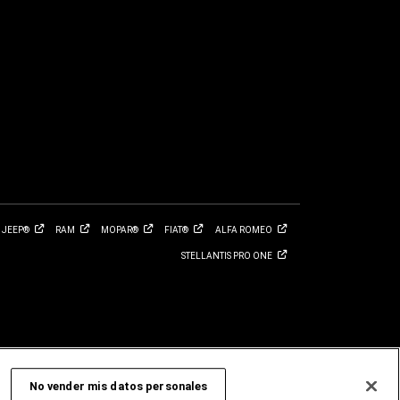
JEEP®
RAM
MOPAR®
FIAT®
ALFA
ROMEO
STELLANTIS PRO
ONE
No vender mis datos personales